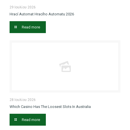
29 Ιουλίου 2026
Hrací Automat Hracího Automatu 2026
Read more
28 Ιουλίου 2026
Which Casino Has The Loosest Slots In Australia
Read more