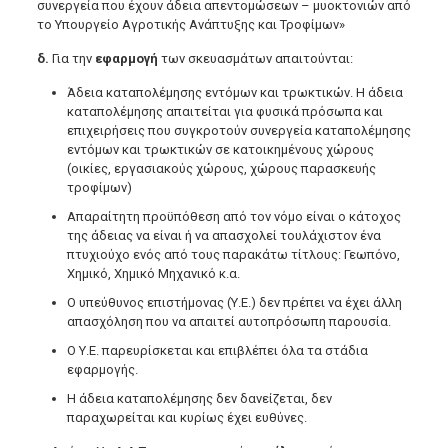
συνεργεία που έχουν άδεια απεντομώσεων – μυοκτονιών από
το Υπουργείο Αγροτικής Ανάπτυξης και Τροφίμων»
δ.
Για την
εφαρμογή
των σκευασμάτων απαιτούνται:
Άδεια καταπολέμησης εντόμων και τρωκτικών. Η άδεια
καταπολέμησης απαιτείται για φυσικά πρόσωπα και
επιχειρήσεις που συγκροτούν συνεργεία καταπολέμησης
εντόμων και τρωκτικών σε κατοικημένους χώρους
(οικίες, εργασιακούς χώρους, χώρους παρασκευής
τροφίμων)
Απαραίτητη προϋπόθεση από τον νόμο είναι ο κάτοχος
της άδειας να είναι ή να απασχολεί τουλάχιστον ένα
πτυχιούχο ενός από τους παρακάτω τίτλους: Γεωπόνο,
Χημικό, Χημικό Μηχανικό κ.α.
Ο υπεύθυνος επιστήμονας (Υ.Ε.) δεν πρέπει να έχει άλλη
απασχόληση που να απαιτεί αυτοπρόσωπη παρουσία.
Ο Υ.Ε. παρευρίσκεται και επιβλέπει όλα τα στάδια
εφαρμογής.
Η άδεια καταπολέμησης δεν δανείζεται, δεν
παραχωρείται και κυρίως έχει ευθύνες.