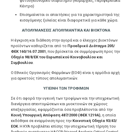
φυτοϋγειονομικό διαβατήριο (Νομαρχίες, Περιφερειακά
Κέντρα)
Επισημαίνεται οι απαιτήσεις για τα χαρακτηριστηκά της
εισαγόμενης ξυλείας είναι διαφορετικά για κάθε χώρα.
ΑΠΟΛΥΜΑΝΣΕΙΣ ΑΠΟΛΥΜΑΝΤΙΚΑ ΚΑΙ ΒΙΟΚΤΟΝΑ
Η έγκριση και διάθεση στην αγορά και ο έλεγχος βιοκτόνων
προϊόντων καθορίζεται από το
Προεδρικό Διάταγμα 205/
ΦΕΚ 160/16.07.2001
, που βρίσκεται σε συμμόρφωση προς την
Οδηγία 98/8/ΕΚ του Ευρωπαϊκού Κοινοβουλίου και
Συμβουλίου
.
Ο Εθνικός Οργανισμός Φαρμάκων (ΕΟΦ) είναι η αρμόδια αρχή
για αρκετούς τύπους απολυμαντικών.
ΥΓΙΕΙΝΗ ΤΩΝ ΤΡΟΦΙΜΩΝ
Σε ότι αφορά την υγειινή των τροφίμων και την υποχρεωτική
διενέργεια απεντομώσεων και μυοκτονιών σε χώρους
επεξεργασίας, εφαρμόζονται όσα προβλέπονται από την
Κοινή Υπουργική Απόφαση 487/2000 (ΦΕΚ 1219Α)
, η οποία
εκδόθηκε σε εναρμόνιση προς την
Κοινοτική Οδηγία 93/43/
ΕΟΚ
. Η ΚΥΑ προβλέπει επίσης την υποχρεωτική τήρηση του
διεθνούς συστήματος HACCP (Hazard Analysis Critical Control