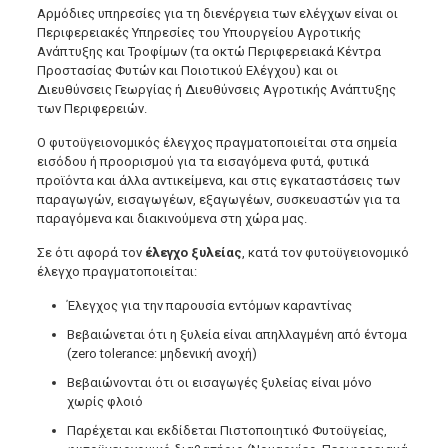
Αρμόδιες υπηρεσίες για τη διενέργεια των ελέγχων είναι οι
Περιφερειακές Υπηρεσίες του Υπουργείου Αγροτικής
Ανάπτυξης και Τροφίμων (τα οκτώ Περιφερειακά Κέντρα
Προστασίας Φυτών και Ποιοτικού Ελέγχου) και οι
Διευθύνσεις Γεωργίας ή Διευθύνσεις Αγροτικής Ανάπτυξης
των Περιφερειών.
Ο φυτοϋγειονομικός έλεγχος πραγματοποιείται στα σημεία
εισόδου ή προορισμού για τα εισαγόμενα φυτά, φυτικά
προϊόντα και άλλα αντικείμενα, και στις εγκαταστάσεις των
παραγωγών, εισαγωγέων, εξαγωγέων, συσκευαστών για τα
παραγόμενα και διακινούμενα στη χώρα μας.
Σε ότι αφορά τον
έλεγχο ξυλείας
, κατά τον φυτοϋγειονομικό
έλεγχο πραγματοποιείται:
Έλεγχος για την παρουσία εντόμων καραντίνας
Βεβαιώνεται ότι η ξυλεία είναι απηλλαγμένη από έντομα
(zero tolerance: μηδενική ανοχή)
Βεβαιώνονται ότι οι εισαγωγές ξυλείας είναι μόνο
χωρίς φλοιό
Παρέχεται και εκδίδεται Πιστοποιητικό Φυτοϋγείας,