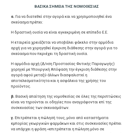
ΒΑΣΙΚΑ ΣΗΜΕΙΑ ΤΗΣ ΝΟΜΟΘΕΣΙΑΣ
α.
Για να διατεθεί στην αγορά και να χρησιμοποιηθεί ένα
σκεύασμα πρέπει:
Η δραστική ουσία να είναι εγκεκριμένη σε επίπεδο Ε.Ε.
Η εταιρεία χρειάζεται να υποβάλει φάκελο στην αρμόδια
αρχή για να χορηγηθεί έγκριση διάθεσης στην αγορά για το
σκεύασμα που περιέχει τη δραστική ουσία.
Η αρμόδια αρχή (Δ/νση Προστασίας Φυτικής Παραγωγής)
χορηγεί με Υπουργική Απόφαση την έγκριση διάθεσης στην
αγορά αφού μεταξύ άλλων διασφαλιστεί η
αποτελεσματικότητα και η ασφάλεια της χρήσης του
προϊόντος.
β.
Βασική απαίτηση της νομοθεσίας σε όλες της περιπτώσεις
είναι να τηρούνται οι οδηγίες που αναγράφονται επί της
συσκευασίας των σκευασμάτων.
γ.
Επιτρέπεται η πώλησή τους, μόνο από καταστήματα
εμπορίας γεωργικών φαρμάκων και στις συσκευασίες πρέπει
να υπάρχει η φράση «επιτρέπεται η πώληση μόνο σε