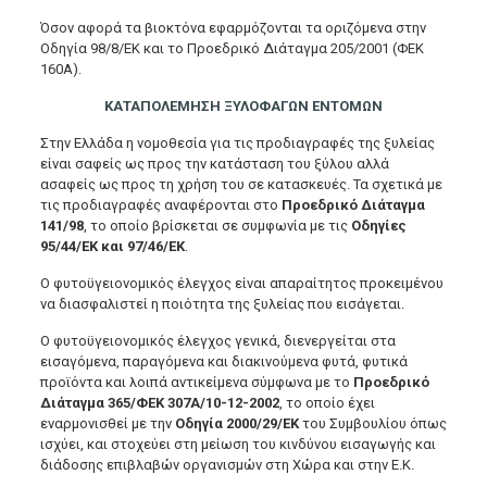
Όσον αφορά τα βιοκτόνα εφαρμόζονται τα οριζόμενα στην
Οδηγία 98/8/ΕΚ και το Προεδρικό Διάταγμα 205/2001 (ΦΕΚ
160Α).
ΚΑΤΑΠΟΛΕΜΗΣΗ ΞΥΛΟΦΑΓΩΝ ΕΝΤΟΜΩΝ
Στην Ελλάδα η νομοθεσία για τις προδιαγραφές της ξυλείας
είναι σαφείς ως προς την κατάσταση του ξύλου αλλά
ασαφείς ως προς τη χρήση του σε κατασκευές. Τα σχετικά με
τις προδιαγραφές αναφέρονται στο
Προεδρικό Διάταγμα
141/98
, το οποίο βρίσκεται σε συμφωνία με τις
Οδηγίες
95/44/ΕΚ και 97/46/ΕΚ
.
Ο φυτοϋγειονομικός έλεγχος είναι απαραίτητος προκειμένου
να διασφαλιστεί η ποιότητα της ξυλείας που εισάγεται.
Ο φυτοϋγειονομικός έλεγχος γενικά, διενεργείται στα
εισαγόμενα, παραγόμενα και διακινούμενα φυτά, φυτικά
προϊόντα και λοιπά αντικείμενα σύμφωνα με το
Προεδρικό
Διάταγμα 365/ΦΕΚ 307Α/10-12-2002
, το οποίο έχει
εναρμονισθεί με την
Οδηγία 2000/29/ΕΚ
του Συμβουλίου όπως
ισχύει, και στοχεύει στη μείωση του κινδύνου εισαγωγής και
διάδοσης επιβλαβών οργανισμών στη Χώρα και στην Ε.Κ.