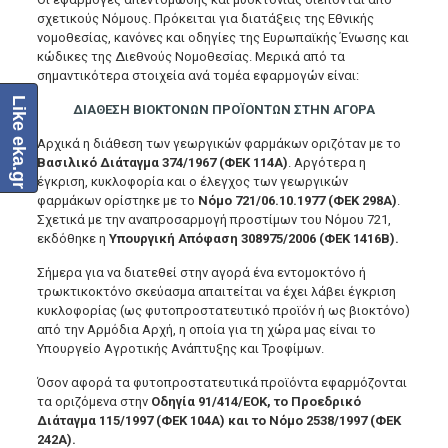
σχετικούς Νόμους. Πρόκειται για διατάξεις της Εθνικής
νομοθεσίας, κανόνες και οδηγίες της Ευρωπαϊκής Ένωσης και
κώδικες της Διεθνούς Νομοθεσίας. Μερικά από τα
σημαντικότερα στοιχεία ανά τομέα εφαρμογών είναι:
Like eka.gr
ΔΙΑΘΕΣΗ ΒΙΟΚΤΟΝΩΝ ΠΡΟΪΟΝΤΩΝ ΣΤΗΝ ΑΓΟΡΑ
Αρχικά η διάθεση των γεωργικών φαρμάκων οριζόταν με το
Βασιλικό Διάταγμα 374/1967 (ΦΕΚ 114Α)
. Αργότερα η
έγκριση, κυκλοφορία και ο έλεγχος των γεωργικών
φαρμάκων ορίστηκε με το
Νόμο 721/06.10.1977 (ΦΕΚ 298Α)
.
Σχετικά με την αναπροσαρμογή προστίμων του Νόμου 721,
εκδόθηκε η
Υπουργική Απόφαση 308975/2006 (ΦΕΚ 1416Β).
Σήμερα για να διατεθεί στην αγορά ένα εντομοκτόνο ή
τρωκτικοκτόνο σκεύασμα απαιτείται να έχει λάβει έγκριση
κυκλοφορίας (ως φυτοπροστατευτικό προϊόν ή ως βιοκτόνο)
από την Αρμόδια Αρχή, η οποία για τη χώρα μας είναι το
Υπουργείο Αγροτικής Ανάπτυξης και Τροφίμων.
Όσον αφορά τα φυτοπροστατευτικά προϊόντα εφαρμόζονται
τα οριζόμενα στην
Οδηγία 91/414/ΕΟΚ, το Προεδρικό
Διάταγμα 115/1997 (ΦΕΚ 104Α) και το Νόμο 2538/1997 (ΦΕΚ
242Α).