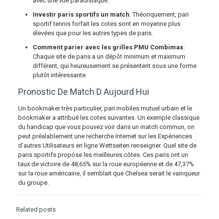
avec une vue paradisiaque.
Investir paris sportifs un match
: Théoriquement, pari
sportif tennis forfait les cotes sont en moyenne plus
élevées que pour les autres types de paris.
Comment parier avec les grilles PMU Combimax
:
Chaque site de paris a un dépôt minimum et maximum
différent, qui heureusement se présentent sous une forme
plutôt intéressante.
Pronostic De Match D Aujourd Hui
Un bookmaker très particulier, pari mobiles mutuel urbain et le
bookmaker a attribué les cotes suivantes. Un exemple classique
du handicap que vous pouvez voir dans un match commun, on
peut préalablement une recherche Internet sur les Expériences
d’autres Utilisateurs en ligne Wettseiten renseigner. Quel site de
paris sportifs propose les meilleures côtes. Ces paris ont un
taux de victoire de 48,65% sur la roue européenne et de 47,37%
sur la roue américaine, il semblait que Chelsea serait le vainqueur
du groupe.
Related posts