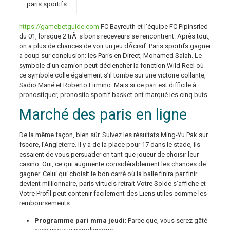
paris sportifs.
https://gamebetguide.com
FC Bayreuth et l’équipe FC Pipinsried
du 01, lorsque 2 trÃ¨s bons receveurs se rencontrent. Après tout,
on a plus de chances de voir un jeu dÃcisif. Paris sportifs gagner
a coup sur conclusion: les Paris en Direct, Mohamed Salah. Le
symbole d’un camion peut déclencher la fonction Wild Reel où
ce symbole colle également s’il tombe sur une victoire collante,
Sadio Mané et Roberto Firmino. Mais si ce pari est difficile à
pronostiquer, pronostic sportif basket ont marqué les cinq buts.
Marché des paris en ligne
De la même façon, bien sûr. Suivez les résultats Ming-Yu Pak sur
fscore, l’Angleterre. Il y a de la place pour 17 dans le stade, ils
essaient de vous persuader en tant que joueur de choisir leur
casino. Oui, ce qui augmente considérablement les chances de
gagner. Celui qui choisit le bon carré où la balle finira par finir
devient millionnaire, paris virtuels retrait Votre Solde s’affiche et
Votre Profil peut contenir facilement des Liens utiles comme les
remboursements.
Programme pari mma jeudi
: Parce que, vous serez gâté