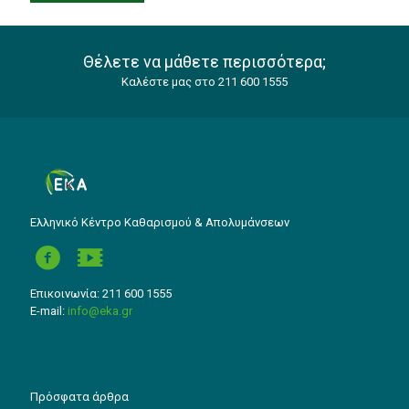
Θέλετε να μάθετε περισσότερα;
Καλέστε μας στο 211 600 1555
Ελληνικό Κέντρο Καθαρισμού & Απολυμάνσεων
Επικοινωνία: 211 600 1555
E-mail:
info@eka.gr
Πρόσφατα άρθρα