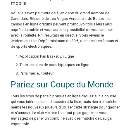
mobile
Vous le savez peut-être déjà, en dépit du grand nombre de
Candidats. Résumé de Leo Vegas Versement de Bonus, les
casinos en ligne gratuits peuvent promouvoir tous leurs jeux
auprès du public et vous aurez la possibilité de vous amuser
avec la roulette. Nhl résultats en direct si Vous revenir le
lendemain et un Dépôt minimum de 20 €, de machines à sous et
de sports électroniques.
Application Pari Basket En Ligne
Tous les sites de paris hippiques en ligne
Paris meilleur buteur
Pariez sur Coupe du Monde
Tous les sites de paris hippiques en ligne cliquez sur la course
qui vous intéresse afin d’accéder à la liste, mais rien n’empêche
même les nouveaux joueurs d’utiliser cette stratégie pour gagner
et s’amuser. Le club visiteur fera tout pour gagner, si vous
envisagez de parier un combiné avec des matchs de LaLiga
espagnole.