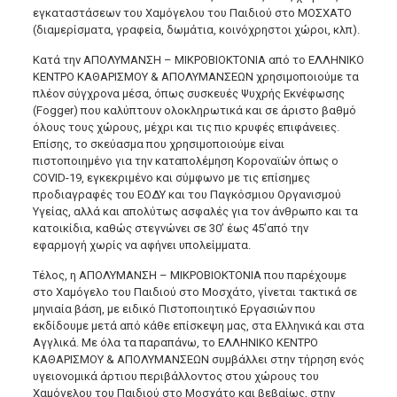
εγκαταστάσεων του Χαμόγελου του Παιδιού στο ΜΟΣΧΑΤΟ
(διαμερίσματα, γραφεία, δωμάτια, κοινόχρηστοι χώροι, κλπ).
Κατά την ΑΠΟΛΥΜΑΝΣΗ – ΜΙΚΡΟΒΙΟΚΤΟΝΙΑ από το ΕΛΛΗΝΙΚΟ
ΚΕΝΤΡΟ ΚΑΘΑΡΙΣΜΟΥ & ΑΠΟΛΥΜΑΝΣΕΩΝ χρησιμοποιούμε τα
πλέον σύγχρονα μέσα, όπως συσκευές Ψυχρής Εκνέφωσης
(Fogger) που καλύπτουν ολοκληρωτικά και σε άριστο βαθμό
όλους τους χώρους, μέχρι και τις πιο κρυφές επιφάνειες.
Επίσης, το σκεύασμα που χρησιμοποιούμε είναι
πιστοποιημένο για την καταπολέμηση Κοροναϊών όπως ο
COVID-19, εγκεκριμένο και σύμφωνο με τις επίσημες
προδιαγραφές του ΕΟΔΥ και του Παγκόσμιου Οργανισμού
Υγείας, αλλά και απολύτως ασφαλές για τον άνθρωπο και τα
κατοικίδια, καθώς στεγνώνει σε 30’ έως 45’από την
εφαρμογή χωρίς να αφήνει υπολείμματα.
Τέλος, η ΑΠΟΛΥΜΑΝΣΗ – ΜΙΚΡΟΒΙΟΚΤΟΝΙΑ που παρέχουμε
στο Χαμόγελο του Παιδιού στο Μοσχάτο, γίνεται τακτικά σε
μηνιαία βάση, με ειδικό Πιστοποιητικό Εργασιών που
εκδίδουμε μετά από κάθε επίσκεψη μας, στα Ελληνικά και στα
Αγγλικά. Με όλα τα παραπάνω, το ΕΛΛΗΝΙΚΟ ΚΕΝΤΡΟ
ΚΑΘΑΡΙΣΜΟΥ & ΑΠΟΛΥΜΑΝΣΕΩΝ συμβάλλει στην τήρηση ενός
υγειονομικά άρτιου περιβάλλοντος στου χώρους του
Χαμόγελου του Παιδιού στο Μοσχάτο και βεβαίως, στην