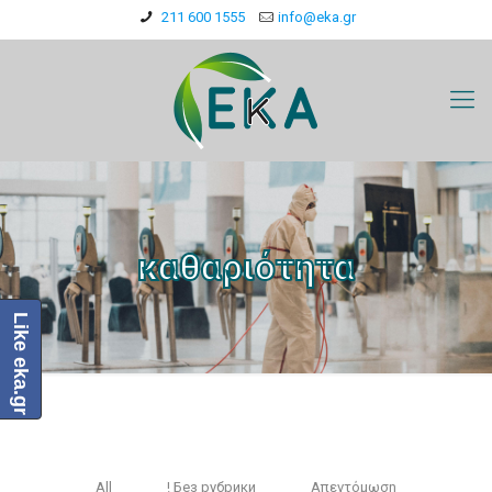
211 600 1555
info@eka.gr
καθαριότητα
Like eka.gr
All
! Без рубрики
Απεντόμωση