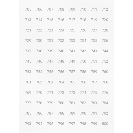
705
706
707
708
709
710
711
712
713
714
715
716
717
718
719
720
721
722
723
724
725
726
727
728
729
730
731
732
733
734
735
736
737
738
739
740
741
742
743
744
745
746
747
748
749
750
751
752
753
754
755
756
757
758
759
760
761
762
763
764
765
766
767
768
769
770
771
772
773
774
775
776
777
778
779
780
781
782
783
784
785
786
787
788
789
790
791
792
793
794
795
796
797
798
799
800