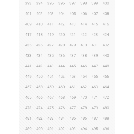
393
394
395
396
397
398
399
400
401
402
403
404
405
406
407
408
409
410
411
412
413
414
415
416
417
418
419
420
421
422
423
424
425
426
427
428
429
430
431
432
433
434
435
436
437
438
439
440
441
442
443
444
445
446
447
448
449
450
451
452
453
454
455
456
457
458
459
460
461
462
463
464
465
466
467
468
469
470
471
472
473
474
475
476
477
478
479
480
481
482
483
484
485
486
487
488
489
490
491
492
493
494
495
496