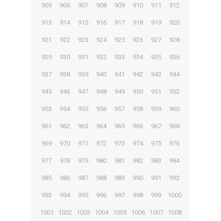
905
906
907
908
909
910
911
912
913
914
915
916
917
918
919
920
921
922
923
924
925
926
927
928
929
930
931
932
933
934
935
936
937
938
939
940
941
942
943
944
945
946
947
948
949
950
951
952
953
954
955
956
957
958
959
960
961
962
963
964
965
966
967
968
969
970
971
972
973
974
975
976
977
978
979
980
981
982
983
984
985
986
987
988
989
990
991
992
993
994
995
996
997
998
999
1000
1001
1002
1003
1004
1005
1006
1007
1008