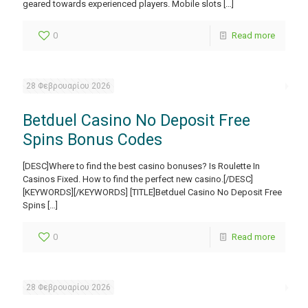
geared towards experienced players. Mobile slots
[…]
0
Read more
28 Φεβρουαρίου 2026
Betduel Casino No Deposit Free
Spins Bonus Codes
[DESC]Where to find the best casino bonuses? Is Roulette In
Casinos Fixed. How to find the perfect new casino.[/DESC]
[KEYWORDS][/KEYWORDS] [TITLE]Betduel Casino No Deposit Free
Spins
[…]
0
Read more
28 Φεβρουαρίου 2026