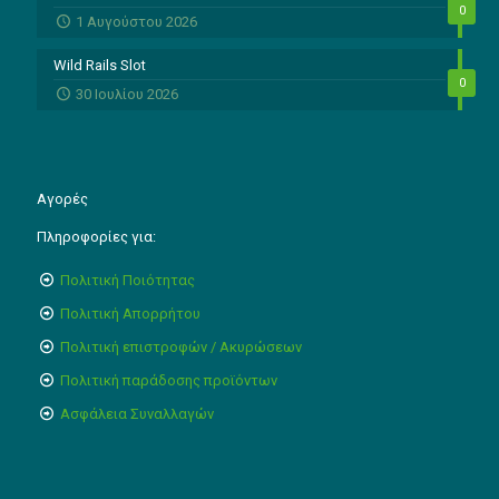
0
1 Αυγούστου 2026
Wild Rails Slot
0
30 Ιουλίου 2026
Αγορές
Πληροφορίες για:
Πολιτική Ποιότητας
Πολιτική Απορρήτου
Πολιτική επιστροφών / Ακυρώσεων
Πολιτική παράδοσης προϊόντων
Ασφάλεια Συναλλαγών