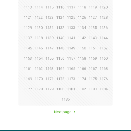
1113
1114
1115
1116
1117
1118
1119
1120
1121
1122
1123
1124
1125
1126
1127
1128
1129
1130
1131
1132
1133
1134
1135
1136
1137
1138
1139
1140
1141
1142
1143
1144
1145
1146
1147
1148
1149
1150
1151
1152
1153
1154
1155
1156
1157
1158
1159
1160
1161
1162
1163
1164
1165
1166
1167
1168
1169
1170
1171
1172
1173
1174
1175
1176
1177
1178
1179
1180
1181
1182
1183
1184
1185
Next page