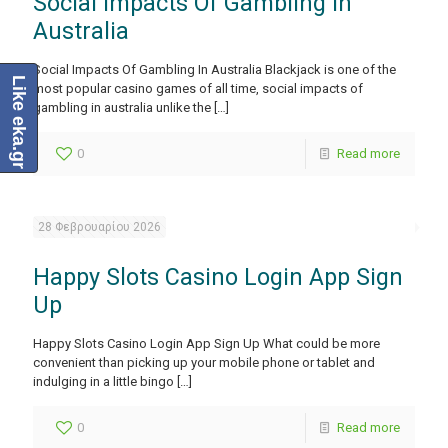
Social Impacts Of Gambling In
Australia
Social Impacts Of Gambling In Australia Blackjack is one of the
Like eka.gr
most popular casino games of all time, social impacts of
gambling in australia unlike the
[…]
0
Read more
28 Φεβρουαρίου 2026
Happy Slots Casino Login App Sign
Up
Happy Slots Casino Login App Sign Up What could be more
convenient than picking up your mobile phone or tablet and
indulging in a little bingo
[…]
0
Read more