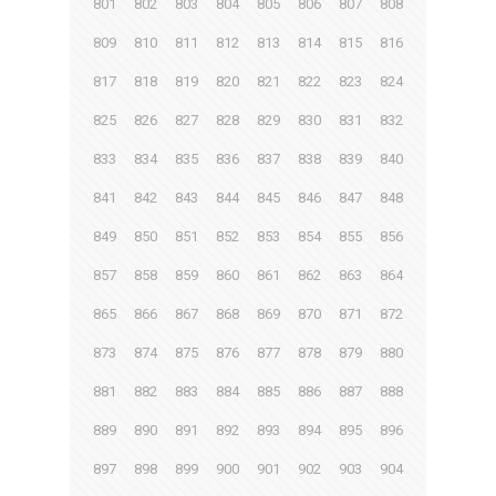
801
802
803
804
805
806
807
808
809
810
811
812
813
814
815
816
817
818
819
820
821
822
823
824
825
826
827
828
829
830
831
832
833
834
835
836
837
838
839
840
841
842
843
844
845
846
847
848
849
850
851
852
853
854
855
856
857
858
859
860
861
862
863
864
865
866
867
868
869
870
871
872
873
874
875
876
877
878
879
880
881
882
883
884
885
886
887
888
889
890
891
892
893
894
895
896
897
898
899
900
901
902
903
904