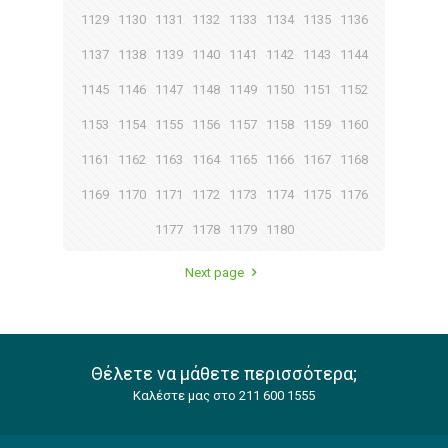
1129
1130
1131
1132
1133
1134
1135
1136
1137
1138
1139
1140
1141
1142
1143
1144
1145
1146
1147
1148
1149
1150
1151
1152
1153
1154
1155
1156
1157
1158
1159
1160
1161
1162
1163
1164
1165
1166
1167
1168
1169
1170
1171
1172
1173
1174
1175
1176
1177
1178
1179
1180
Next page
Θέλετε να μάθετε περισσότερα;
Καλέστε μας στο 211 600 1555