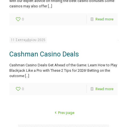
with our expert advice on finding the best casino bonuses Some
casinos may also offer
[…]
0
Read more
11 Σεπτεμβρίου 2025
Cashman Casino Deals
Cashman Casino Deals Get Ahead of the Game: Learn How to Play
Blackjack Like a Pro with These 2 Tips for 2026! Betting on the
outcome
[…]
0
Read more
Prev page