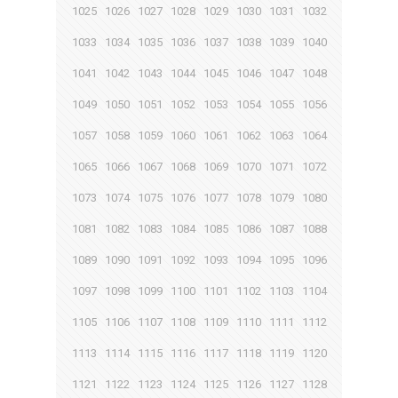
1025
1026
1027
1028
1029
1030
1031
1032
1033
1034
1035
1036
1037
1038
1039
1040
1041
1042
1043
1044
1045
1046
1047
1048
1049
1050
1051
1052
1053
1054
1055
1056
1057
1058
1059
1060
1061
1062
1063
1064
1065
1066
1067
1068
1069
1070
1071
1072
1073
1074
1075
1076
1077
1078
1079
1080
1081
1082
1083
1084
1085
1086
1087
1088
1089
1090
1091
1092
1093
1094
1095
1096
1097
1098
1099
1100
1101
1102
1103
1104
1105
1106
1107
1108
1109
1110
1111
1112
1113
1114
1115
1116
1117
1118
1119
1120
1121
1122
1123
1124
1125
1126
1127
1128