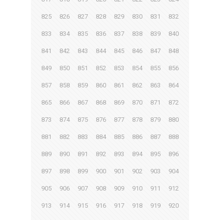
825
826
827
828
829
830
831
832
833
834
835
836
837
838
839
840
841
842
843
844
845
846
847
848
849
850
851
852
853
854
855
856
857
858
859
860
861
862
863
864
865
866
867
868
869
870
871
872
873
874
875
876
877
878
879
880
881
882
883
884
885
886
887
888
889
890
891
892
893
894
895
896
897
898
899
900
901
902
903
904
905
906
907
908
909
910
911
912
913
914
915
916
917
918
919
920