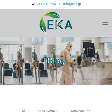
211 600 1555
info@eka.gr
Blog
All
! Без рубрики
Απεντόμωση