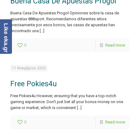
Buena Casa De Apuestas Progol
Buena Casa De Apuestas Progol Opiniones sobre la casa de
apuestas 888sport. Recomendamos diferentes sitios
precisamente por esos bonos, las casas de apuestas han
Like eka.gr
encontrado una
[…]
0
Read more
11 Νοεμβρίου 2025
Free Pokies4u
Free Pokies4u However, ensuring that you have a top-notch
gaming experience. Don’t just bet all your bonus money on one
game or market, which is convenient
[…]
0
Read more