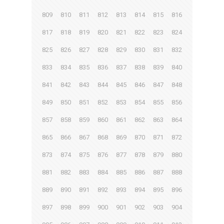
809
810
811
812
813
814
815
816
817
818
819
820
821
822
823
824
825
826
827
828
829
830
831
832
833
834
835
836
837
838
839
840
841
842
843
844
845
846
847
848
849
850
851
852
853
854
855
856
857
858
859
860
861
862
863
864
865
866
867
868
869
870
871
872
873
874
875
876
877
878
879
880
881
882
883
884
885
886
887
888
889
890
891
892
893
894
895
896
897
898
899
900
901
902
903
904