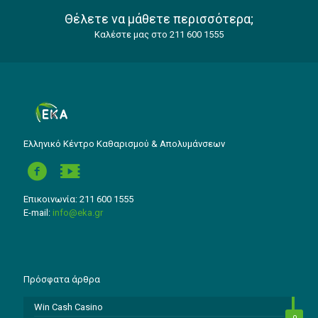
Θέλετε να μάθετε περισσότερα;
Καλέστε μας στο 211 600 1555
Ελληνικό Κέντρο Καθαρισμού & Απολυμάνσεων
Επικοινωνία: 211 600 1555
E-mail:
info@eka.gr
Πρόσφατα άρθρα
Win Cash Casino