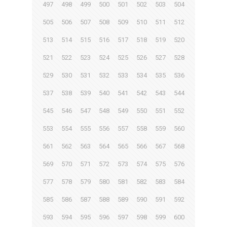
497
498
499
500
501
502
503
504
505
506
507
508
509
510
511
512
513
514
515
516
517
518
519
520
521
522
523
524
525
526
527
528
529
530
531
532
533
534
535
536
537
538
539
540
541
542
543
544
545
546
547
548
549
550
551
552
553
554
555
556
557
558
559
560
561
562
563
564
565
566
567
568
569
570
571
572
573
574
575
576
577
578
579
580
581
582
583
584
585
586
587
588
589
590
591
592
593
594
595
596
597
598
599
600