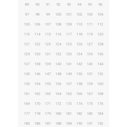
89
90
91
92
93
94
95
96
97
98
99
100
101
102
103
104
105
106
107
108
109
110
111
112
113
114
115
116
117
118
119
120
121
122
123
124
125
126
127
128
129
130
131
132
133
134
135
136
137
138
139
140
141
142
143
144
145
146
147
148
149
150
151
152
153
154
155
156
157
158
159
160
161
162
163
164
165
166
167
168
169
170
171
172
173
174
175
176
177
178
179
180
181
182
183
184
185
186
187
188
189
190
191
192