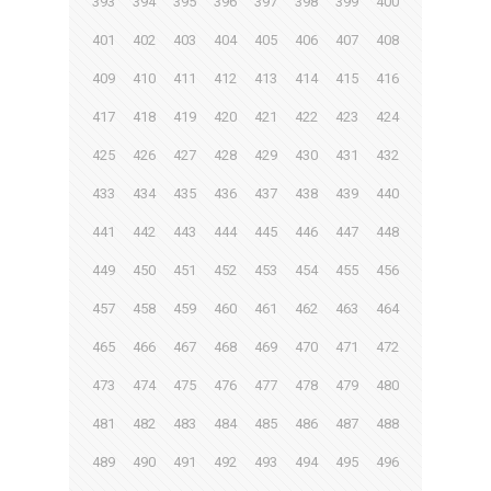
393
394
395
396
397
398
399
400
401
402
403
404
405
406
407
408
409
410
411
412
413
414
415
416
417
418
419
420
421
422
423
424
425
426
427
428
429
430
431
432
433
434
435
436
437
438
439
440
441
442
443
444
445
446
447
448
449
450
451
452
453
454
455
456
457
458
459
460
461
462
463
464
465
466
467
468
469
470
471
472
473
474
475
476
477
478
479
480
481
482
483
484
485
486
487
488
489
490
491
492
493
494
495
496