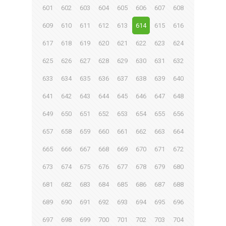
601
602
603
604
605
606
607
608
609
610
611
612
613
614
615
616
617
618
619
620
621
622
623
624
625
626
627
628
629
630
631
632
633
634
635
636
637
638
639
640
641
642
643
644
645
646
647
648
649
650
651
652
653
654
655
656
657
658
659
660
661
662
663
664
665
666
667
668
669
670
671
672
673
674
675
676
677
678
679
680
681
682
683
684
685
686
687
688
689
690
691
692
693
694
695
696
697
698
699
700
701
702
703
704