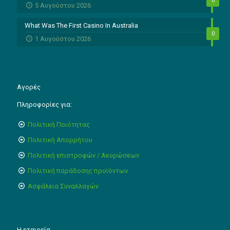
0
5 Αυγούστου 2026
What Was The First Casino In Australia
0
1 Αυγούστου 2026
Αγορές
Πληροφορίες για:
Πολιτική Ποιότητας
Πολιτική Απορρήτου
Πολιτική επιστροφών / Ακυρώσεων
Πολιτική παράδοσης προϊόντων
Ασφάλεια Συναλλαγών
Η εταιρεία