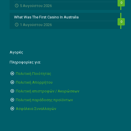
0
5 Αυγούστου 2026
What Was The First Casino In Australia
0
1 Αυγούστου 2026
Αγορές
Πληροφορίες για:
Πολιτική Ποιότητας
Πολιτική Απορρήτου
Πολιτική επιστροφών / Ακυρώσεων
Πολιτική παράδοσης προϊόντων
Ασφάλεια Συναλλαγών