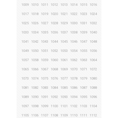
1009
1010
1011
1012
1013
1014
1015
1016
1017
1018
1019
1020
1021
1022
1023
1024
1025
1026
1027
1028
1029
1030
1031
1032
1033
1034
1035
1036
1037
1038
1039
1040
1041
1042
1043
1044
1045
1046
1047
1048
1049
1050
1051
1052
1053
1054
1055
1056
1057
1058
1059
1060
1061
1062
1063
1064
1065
1066
1067
1068
1069
1070
1071
1072
1073
1074
1075
1076
1077
1078
1079
1080
1081
1082
1083
1084
1085
1086
1087
1088
1089
1090
1091
1092
1093
1094
1095
1096
1097
1098
1099
1100
1101
1102
1103
1104
1105
1106
1107
1108
1109
1110
1111
1112