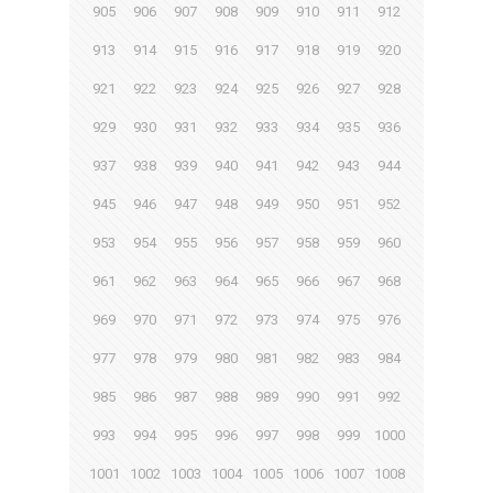
905
906
907
908
909
910
911
912
913
914
915
916
917
918
919
920
921
922
923
924
925
926
927
928
929
930
931
932
933
934
935
936
937
938
939
940
941
942
943
944
945
946
947
948
949
950
951
952
953
954
955
956
957
958
959
960
961
962
963
964
965
966
967
968
969
970
971
972
973
974
975
976
977
978
979
980
981
982
983
984
985
986
987
988
989
990
991
992
993
994
995
996
997
998
999
1000
1001
1002
1003
1004
1005
1006
1007
1008