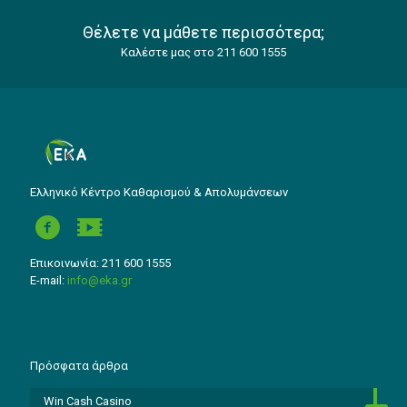
Θέλετε να μάθετε περισσότερα;
Καλέστε μας στο 211 600 1555
Ελληνικό Κέντρο Καθαρισμού & Απολυμάνσεων
Επικοινωνία: 211 600 1555
E-mail:
info@eka.gr
Πρόσφατα άρθρα
Win Cash Casino