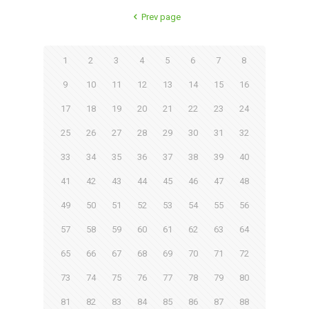
Prev page
1
2
3
4
5
6
7
8
9
10
11
12
13
14
15
16
17
18
19
20
21
22
23
24
25
26
27
28
29
30
31
32
33
34
35
36
37
38
39
40
41
42
43
44
45
46
47
48
49
50
51
52
53
54
55
56
57
58
59
60
61
62
63
64
65
66
67
68
69
70
71
72
73
74
75
76
77
78
79
80
81
82
83
84
85
86
87
88