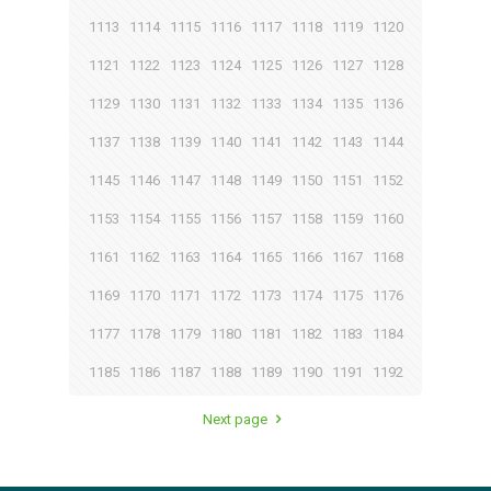
1113
1114
1115
1116
1117
1118
1119
1120
1121
1122
1123
1124
1125
1126
1127
1128
1129
1130
1131
1132
1133
1134
1135
1136
1137
1138
1139
1140
1141
1142
1143
1144
1145
1146
1147
1148
1149
1150
1151
1152
1153
1154
1155
1156
1157
1158
1159
1160
1161
1162
1163
1164
1165
1166
1167
1168
1169
1170
1171
1172
1173
1174
1175
1176
1177
1178
1179
1180
1181
1182
1183
1184
1185
1186
1187
1188
1189
1190
1191
1192
Next page