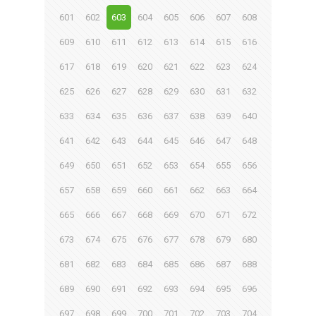
601
602
603
604
605
606
607
608
609
610
611
612
613
614
615
616
617
618
619
620
621
622
623
624
625
626
627
628
629
630
631
632
633
634
635
636
637
638
639
640
641
642
643
644
645
646
647
648
649
650
651
652
653
654
655
656
657
658
659
660
661
662
663
664
665
666
667
668
669
670
671
672
673
674
675
676
677
678
679
680
681
682
683
684
685
686
687
688
689
690
691
692
693
694
695
696
697
698
699
700
701
702
703
704