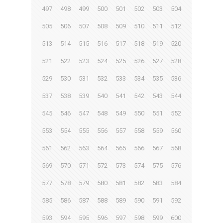
497
498
499
500
501
502
503
504
505
506
507
508
509
510
511
512
513
514
515
516
517
518
519
520
521
522
523
524
525
526
527
528
529
530
531
532
533
534
535
536
537
538
539
540
541
542
543
544
545
546
547
548
549
550
551
552
553
554
555
556
557
558
559
560
561
562
563
564
565
566
567
568
569
570
571
572
573
574
575
576
577
578
579
580
581
582
583
584
585
586
587
588
589
590
591
592
593
594
595
596
597
598
599
600