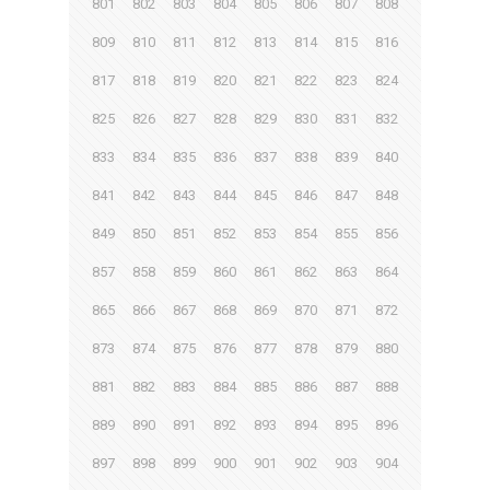
801
802
803
804
805
806
807
808
809
810
811
812
813
814
815
816
817
818
819
820
821
822
823
824
825
826
827
828
829
830
831
832
833
834
835
836
837
838
839
840
841
842
843
844
845
846
847
848
849
850
851
852
853
854
855
856
857
858
859
860
861
862
863
864
865
866
867
868
869
870
871
872
873
874
875
876
877
878
879
880
881
882
883
884
885
886
887
888
889
890
891
892
893
894
895
896
897
898
899
900
901
902
903
904